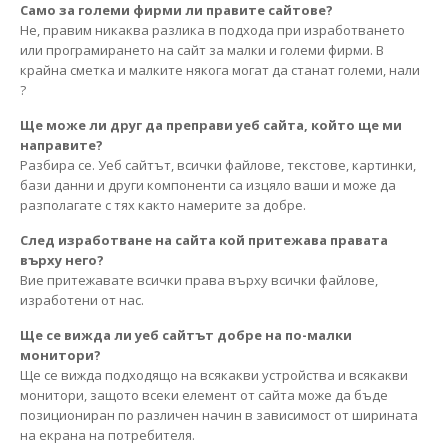
Само за големи фирми ли правите сайтове?
Не, правим никаква разлика в подхода при изработването
или програмирането на сайт за малки и големи фирми. В
крайна сметка и малките някога могат да станат големи, нали
?
Ще може ли друг да преправи уеб сайта, който ще ми
направите?
Разбира се. Уеб сайтът, всички файлове, текстове, картинки,
бази данни и други компоненти са изцяло ваши и може да
разполагате с тях както намерите за добре.
След изработване на сайта кой притежава правата
върху него?
Вие притежавате всички права върху всички файлове,
изработени от нас.
Ще се вижда ли уеб сайтът добре на по-малки
монитори?
Ще се вижда подходящо на всякакви устройства и всякакви
монитори, защото всеки елемент от сайта може да бъде
позициониран по различен начин в зависимост от ширината
на екрана на потребителя.