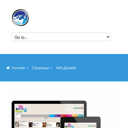
Начало
Страници
Уеб Дизайн